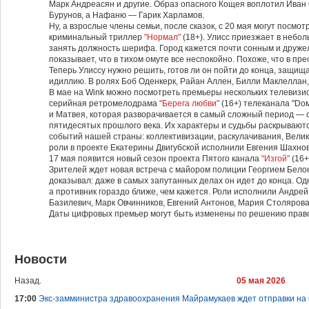
Марк Андреасян и другие. Образ опасного Кощея воплотил Иван 
Бурунов, а Нафаню — Гарик Харламов.
Ну, а взрослые члены семьи, после сказок, с 20 мая могут посмо
криминальный триллер
"Нормал"
(18+). Улисс приезжает в небо
занять должность шерифа. Город кажется почти сонным и друже
показывает, что в тихом омуте все неспокойно. Похоже, что в пре
Теперь Улиссу нужно решить, готов ли он пойти до конца, защищ
идиллию. В ролях Боб Оденкерк, Райан Аллен, Билли Маклеллан, 
В мае на Wink можно посмотреть премьеры нескольких телевизио
серийная ретромелодрама
"Берега любви"
(16+) телеканала "Dо
и Матвея, которая разворачивается в самый сложный период — 
пятидесятых прошлого века. Их характеры и судьбы раскрывают
событий нашей страны: коллективизации, раскулачивания, Вел
роли в проекте Екатерины Двигубской исполнили Евгения Шахнов
17 мая появится новый сезон проекта Пятого канала
"Изгой"
(16+
Зрителей ждет новая встреча с майором полиции Георгием Белон
доказывал: даже в самых запутанных делах он идет до конца. Одн
а противник гораздо ближе, чем кажется. Роли исполнили Андре
Базилевич, Марк Овчинников, Евгений Антонов, Мария Столярова 
Даты цифровых премьер могут быть изменены по решению прав
Новости
Назад.
05 мая 2026
17:00
Экс-замминистра здравоохранения Майрамукаев ждет отправки на