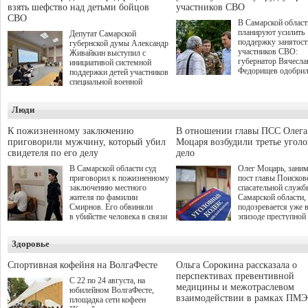
взять шефство над детьми бойцов
участников СВО
СВО
В Самарской област
планируют усилить
Депутат Самарской
поддержку занятост
губернской думы Александр
участников СВО:
Живайкин выступил с
губернатор Вячесла
инициативой системной
Федорищев одобри
поддержки детей участников
инициативы депутат
специальной военной
Самарской Губернс
операции через спортивные
Думы Александра
секции. Он озвучил ее на
Люди
Живайкина, направ
стратегической сессии
на трудоустройство 
"Помощь фронту и семьям
спокойную адаптац
участников СВО", которая
К пожизненному заключению
В отношении главы ПСС Олега
мирной жизни.
прошла в Отрадном 7
приговорили мужчину, который убил
Моцаря возбудили третье угол
августа.
свидетеля по его делу
дело
В Самарской области суд
Олег Моцарь, зани
приговорил к пожизненному
пост главы Поисков
заключению местного
спасательной служб
жителя по фамилии
Самарской области,
Смирнов. Его обвиняли
подозревается уже 
в убийстве человека в связи
эпизоде преступной
с выполнением
деятельности. Возб
им общественного долга.
третье уголовное де
Здоровье
о превышении полн
а сам он находится
Спортивная кофейня на ВолгаФесте
Ольга Сорокина рассказала о
перспективах превентивной
С 22 по 24 августа, на
медицины и межотраслевом
юбилейном ВолгаФесте,
взаимодействии в рамках ПМЭ
площадка сети кофеен