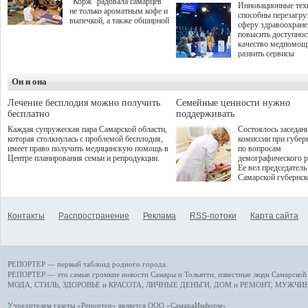
"Корж" радовала самарцев
Инновационные тех
не только ароматным кофе и
способны перезагру
выпечкой, а также обширной
сферу здравоохран
оздоровительной
повысить доступнос
программой. Спортивный
качество медпомощ
дебют пришёлся на начало
развить сервисы
летнего сезона. Команда
превентивной меди
сети кофеен ввела активную
Однако сфера MedT
деятельность в жизни для
Он и она
сталкивается с
гостей и самарцев.
определенными бар
К ним можно отнес
Лечение бесплодия можно получить
Семейные ценности нужно
регуляторные огран
бесплатно
поддерживать
этические вопросы,
Каждая супружеская пара Самарской области,
Состоялось заседан
возникающие при ра
которая столкнулась с проблемой бесплодия,
комиссии при губер
данными пациентов
имеет право получить медицинскую помощь в
по вопросам
более динамичного 
Центре планирования семьи и репродукции.
демографического р
проникновения инн
Ее вел председатель
сегмент необходимо
Самарской губернс
отраслевое взаимод
Виктор Сазонов.
государства, медиц
клиник и страховых
компаний. Об этом
Контакты
Распространение
Реклама
RSS-потоки
Карта сайта
рассказала Ольга С
член Совета директ
Страхового Дома В
ходе сессии "Развит
медицинских техно
РЕПОРТЕР — первый таблоид родного города.
ключ к повышению
качества жизни" в 
РЕПОРТЕР — это
самые громкие новости
Самары и Тольятти,
известные люди
Самарской 
ПМЭФ 2025. В дис
МОДА, СТИЛЬ
,
ЗДОРОВЬЕ и КРАСОТА
,
ЛИЧНЫЕ ДЕНЬГИ
,
ДОМ и РЕМОНТ
,
МУЖЧИН
также приняли учас
Министр здравоохр
Учредителем газеты «Репортер» является ООО «СамараИнформ»