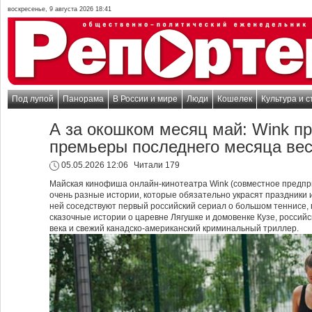
воскресенье, 9 августа 2026 18:41
Под лупой
Панорама
В России и мире
Люди
Кошелек
Культура и с
А за окошком месяц май: Wink п
премьеры последнего месяца ве
05.05.2026 12:06
Читали 179
Майская кинофиша онлайн-кинотеатра Wink (совместное предпр
очень разные истории, которые обязательно украсят праздники 
ней соседствуют первый российский сериал о большом теннисе, 
сказочные истории о царевне Лягушке и домовенке Кузе, российск
века и свежий канадско-американский криминальный триллер.