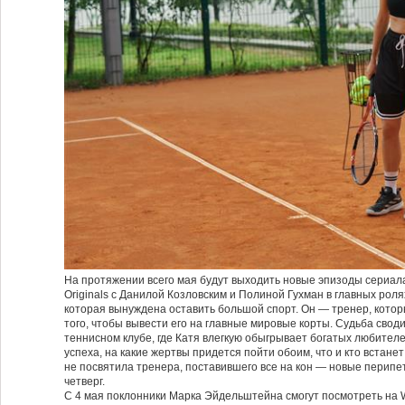
На протяжении всего мая будут выходить новые эпизоды сериа
Originals с Данилой Козловским и Полиной Гухман в главных рол
которая вынуждена оставить большой спорт. Он — тренер, кото
того, чтобы вывести его на главные мировые корты. Судьба своди
теннисном клубе, где Катя влегкую обыгрывает богатых любител
успеха, на какие жертвы придется пойти обоим, что и кто встанет 
не посвятила тренера, поставившего все на кон — новые перип
четверг.
С 4 мая поклонники Марка Эйдельштейна смогут посмотреть на 