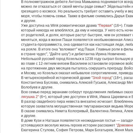
В полнометражном дебюте Антона Мамыкина поднимается всегда
можно ли отказаться от своей мечты ради семьи? Эйдельштейн и
грезящего о космосе. Но реальность требует оставить учебу и ве
моря, чтобы помочь семье. Также в фильме снимались Дарья Ека
и другие.
Уже доступна на Wink романтическая драма
"Первая"
(16+). Гла
который никогда не влюблялся, да ему и некогда. У него есть ноч
от родителей, и долги, которые растут быстрее, чем он успева
меняться, когда в жизни Паши появляется необыкновенная Али
студента-программиста, она одевается как настоящая леди, люби
на рояле. В итоге она "взломает" код Паши. Главные роли в фил
в стране чудес", "Дайте шоу") и дебютантка Ирина Новиченко.
Небольшой русский город Козельск в 1238 году сыграл большую 
во главе с 12-летним князем Василием остановили огромное вой
на протяжении двух месяцев пыталось сокрушить преграду. Вой
и Москву, но Козельск оказал небывалое сопротивление, приведш
В четырехсерийной исторической драме
"Злой город"
(18+), рас
Константина Буслова, снимались Алексей Гуськов, Александр М
Волобуев и другие.
Всю семью перед экранами соберут продолжения любимых сказо
лягушка 2"
(6+), который уже доступен в Wink, Ивана Царевича и
В разгар свадебного пира невеста внезапно исчезает. Влюбленн
которую захватила могущественная тмутараканская ведьма Море
В сказке снимались Никита Кологривый, Валентина Ляпина, Але
и другие.
В доме Кузи и Наташи появляется неожиданная гостья — загадоч
устоявшуюся веселую жизнь героев истории расскажет
"Домовено
Екатерина Стулова, София Петрова, Марк Богатырев, Женя Мала