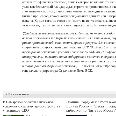
от катастрофических убытков, лишая хакеров возможности ис
узлы как бесплатный плацдарм для скрытого проникновения к к
злоумышленники могут месяцами незаметно находиться в вашей
бизнес-процессов, кражу конфиденциальных данных или шифр
выкупа. Кроме того, не стоит экономить на пентестах, т. к. вн
уязвимости, о которых штатные специалисты по ИБ могли не до
"Для бизнеса восстановление после кибератаки — это всегда 
важна постоянная и открытая коммуникация с клиентами, па
риски происшествий, сэкономить время и ресурсы для восста
сократить издержки позволит наличие BCP (Business Continui
тренировки действий в условиях внезапного падения IT-инфр
инструментом нивелирования киберрисков является и страхо
на всех этапах восстановления систем — от юридических риск
и формирования форензик-отчетов"
, — отметил Роман Фролов,
генерального директора Страхового Дома ВСК.
В России и мире
В Самарской области запускают
Помним, гордимся: "Ростелеко
усиленную систему трудоустройства
Единая Россия и "Леста" прове
участников СВО
кибертурнир "Битва за Москву