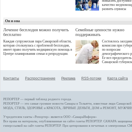
повысить доступнос
программой. Спортивный
качество медпомощ
дебют пришёлся на начало
развить сервисы
летнего сезона. Команда
превентивной меди
сети кофеен ввела активную
Однако сфера MedT
деятельность в жизни для
Он и она
сталкивается с
гостей и самарцев.
определенными бар
К ним можно отнес
Лечение бесплодия можно получить
Семейные ценности нужно
регуляторные огран
бесплатно
поддерживать
этические вопросы,
Каждая супружеская пара Самарской области,
Состоялось заседан
возникающие при ра
которая столкнулась с проблемой бесплодия,
комиссии при губер
данными пациентов
имеет право получить медицинскую помощь в
по вопросам
более динамичного 
Центре планирования семьи и репродукции.
демографического р
проникновения инн
Ее вел председатель
сегмент необходимо
Самарской губернс
отраслевое взаимод
Виктор Сазонов.
государства, медиц
клиник и страховых
компаний. Об этом
Контакты
Распространение
Реклама
RSS-потоки
Карта сайта
рассказала Ольга С
член Совета директ
Страхового Дома В
ходе сессии "Развит
медицинских техно
РЕПОРТЕР — первый таблоид родного города.
ключ к повышению
качества жизни" в 
РЕПОРТЕР — это
самые громкие новости
Самары и Тольятти,
известные люди
Самарской 
ПМЭФ 2025. В дис
МОДА, СТИЛЬ
,
ЗДОРОВЬЕ и КРАСОТА
,
ЛИЧНЫЕ ДЕНЬГИ
,
ДОМ и РЕМОНТ
,
МУЖЧИН
также приняли учас
Министр здравоохр
Учредителем газеты «Репортер» является ООО «СамараИнформ»
РФ Михаил Мурашк
Все права на материалы, опубликованные на сайте газеты
РЕПОРТЕР
. САМАРА защищены. 
представители
гиперссылкой на сайт газеты РЕПОРТЕР. При цитировании в печатных и электронных С
Государственной Д