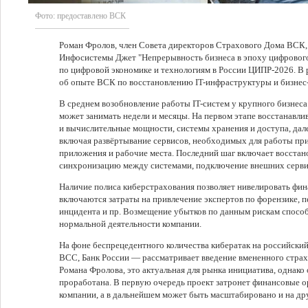
Фото:
предоставлено ВСК
Роман Фролов, член Совета директоров Страхового Дома ВСК, 
Инфосистемы Джет "Непрерывность бизнеса в эпоху цифровог
по цифровой экономике и технологиям в России ЦИПР-2026. В 
об опыте ВСК по восстановлению IT-инфраструктуры и бизнес-
В среднем возобновление работы IT-систем у крупного бизнес
может занимать недели и месяцы. На первом этапе восстанавли
и вычислительные мощности, системы хранения и доступа, дал
включая развёртывание сервисов, необходимых для работы при
приложения и рабочие места. Последний шаг включает восстан
синхронизацию между системами, подключение внешних серви
Наличие полиса киберстрахования позволяет нивелировать фина
включаются затраты на привлечение экспертов по форензике, п
инцидента и пр. Возмещение убытков по данным рискам спосо
нормальной деятельности компании.
На фоне беспрецедентного количества кибератак на российски
ВСС, Банк России — рассматривает введение вмененного страх
Романа Фролова, это актуальная для рынка инициатива, однако
проработана. В первую очередь проект затронет финансовые о
компании, а в дальнейшем может быть масштабировано и на дру