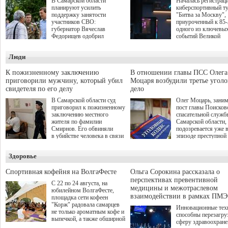
В Самарской области
Началась регистрац
планируют усилить
киберспортивный т
поддержку занятости
"Битва за Москву",
участников СВО:
приуроченный к 85
губернатор Вячеслав
одного из ключевы
Федорищев одобрил
событий Великой
инициативы депутата
Отечественной войн
Самарской Губернской
Организаторами
Люди
Думы Александра
соревнования по он
Живайкина, направленные
игре "Мир танков"
на трудоустройство и более
выступили "Ростеле
К пожизненному заключению
В отношении главы ПСС Олега
спокойную адаптацию к
партия "Единая Рос
приговорили мужчину, который убил
Моцаря возбудили третье угол
мирной жизни.
игровая студия "Лес
свидетеля по его делу
дело
Музей Победы.
В Самарской области суд
Олег Моцарь, зани
приговорил к пожизненному
пост главы Поисков
заключению местного
спасательной служб
жителя по фамилии
Самарской области,
Смирнов. Его обвиняли
подозревается уже 
в убийстве человека в связи
эпизоде преступной
с выполнением
деятельности. Возб
им общественного долга.
третье уголовное де
Здоровье
о превышении полн
а сам он находится
Спортивная кофейня на ВолгаФесте
Ольга Сорокина рассказала о
перспективах превентивной
С 22 по 24 августа, на
медицины и межотраслевом
юбилейном ВолгаФесте,
взаимодействии в рамках ПМЭ
площадка сети кофеен
"Корж" радовала самарцев
Инновационные тех
не только ароматным кофе и
способны перезагру
выпечкой, а также обширной
сферу здравоохран
оздоровительной