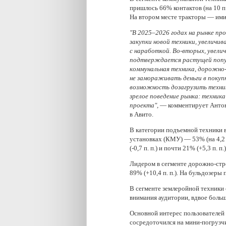
пришлось 66% контактов (на 10 п
На втором месте тракторы — ими 
"В 2025–2026 годах на рынке пр
закупки новой техники, увеличи
с наработкой. Во-вторых, увелич
подтверждается растущей поп
коммунальная техника, дорожно-
не замораживать деньги в покуп
возможность дозагрузить техни
зрелое поведение рынка: техника
проекта
"
,
— комментирует Антон
в Авито.
В категории подъемной техники 
установках (КМУ) — 53% (на 4,2 
(-0,7 п. п.) и почти 21% (+5,3 п. 
Лидером в сегменте дорожно-стро
89% (+10,4 п. п.). На бульдозер
В сегменте землеройной техники
внимания аудитории, вдвое больше
Основной интерес пользователей 
сосредоточился на мини-погрузч