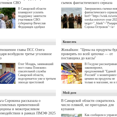
астников СВО
съемок фантастического сериала
В Самарской области
Завершились съемки но
планируют усилить
фантастического сериала
поддержку занятости
href="https://wink.ru/serie
участников СВО:
soroka-ostrovov-year-20
губернатор Вячеслав
target="_blank">"Рыцар
Федорищев одобрил
Сорока Островов"</a>
инициативы депутата
(18+) для онлайн-киноте
Самарской Губернской
Wink (совместное
Думы Александра
предприятие "Ростелеко
Кошелек
Живайкина, направленные
и НМГ) по мотивам
на трудоустройство и более
одноименного романа
спокойную адаптацию к
Сергея Лукьяненко. Гла
отношении главы ПСС Олега
Живайкин: "Цены на продукты буд
мирной жизни.
роли в проекте исполни
аря возбудили третье уголовное
проверять по всей цепочке — от
Артем Кошман, Полина
о
поставщика до кассы"
Гухман, Вероника
Устимова, Олег Савост
Олег Моцарь, занимавший
В Госдуме рассматрива
Святослав Рогожан, Куз
пост главы Поисково-
законопроект,
Котрелёв, Никита
спасательной службы
предложенный "Единой
Кологривый, Елисей
Самарской области,
Россией" о мониторинге 
Чучилин, Александра
подозревается уже в третьем
ценами на продукты не
Нестерова, Ника Жукова
эпизоде преступной
только в магазине, но и 
также Михаил Пореченк
деятельности. Возбуждено
всей цепочке — от
Александр Обласов,
третье уголовное дело
поставщика до кассы. Ч
Мой дом
Дмитрий Куличков и Ю
о превышении полномочий,
в момент резкого
Волкова в роли родителе
а сам он находится в СИЗО.
подорожания было поня
Режиссер-постановщик
где именно цена "поехал
га Сорокина рассказала о
В Самарской области сократилось
проекта — Егор Чичкан
вверх и кто её разогнал.
спективах превентивной
число пляжей, не пригодных для
(сериалы "Комбинация",
дицины и межотраслевом
купания
снова здравствуйте!").
аимодействии в рамках ПМЭФ 2025
Как сообщили в управл