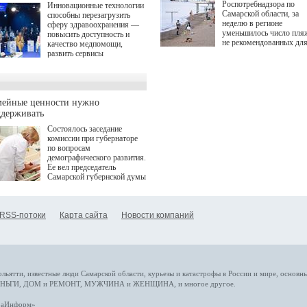
Роспотребнадзора по
Инновационные технологии
Самарской области, за
способны перезагрузить
неделю в регионе
сферу здравоохранения —
уменьшилось число пля
повысить доступность и
не рекомендованных дл
качество медпомощи,
купания.
развить сервисы
превентивной медицины.
Однако сфера MedTech
сталкивается с
определенными барьерами.
К ним можно отнести
мейные ценности нужно
регуляторные ограничения,
ддерживать
этические вопросы,
Состоялось заседание
возникающие при работе с
комиссии при губернаторе
данными пациентов. Для
по вопросам
более динамичного роста
демографического развития.
проникновения инноваций в
Ее вел председатель
сегмент необходимо кросс-
Самарской губернской думы
отраслевое взаимодействие
Виктор Сазонов.
государства, медицинских
клиник и страховых
компаний. Об этом
RSS-потоки
Карта сайта
Новости компаний
рассказала Ольга Сорокина,
член Совета директоров
Страхового Дома ВСК в
ходе сессии "Развитие
медицинских технологий —
ключ к повышению
качества жизни" в рамках
ольятти,
известные люди
Самарской области, курьезы и катастрофы
в России и мире
, основн
ПМЭФ 2025. В дискуссии
НЬГИ
,
ДОМ и РЕМОНТ
,
МУЖЧИНА и ЖЕНЩИНА
, и многое
другое
.
также приняли участие
Министр здравоохранения
араИнформ»