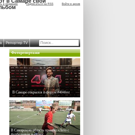
ют в Самаре свой
ть в редакцию
Подписаться на RSS
Войти в архив
льбом
а
Репортер TV
Фоторепортажи
В Самаре открылся it-форум #404fest
В Самарскую область пришло «Лето с
футбольным мячом»