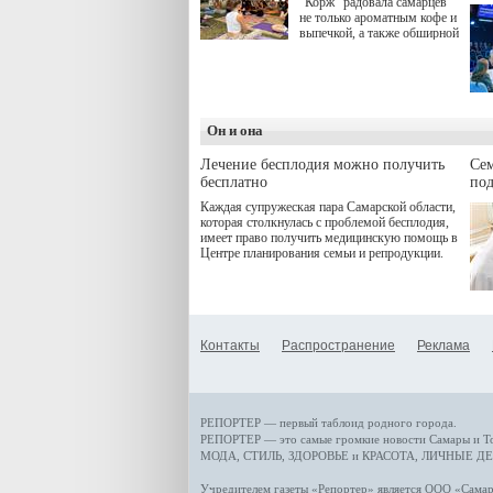
"Корж" радовала самарцев
не только ароматным кофе и
выпечкой, а также обширной
оздоровительной
программой. Спортивный
дебют пришёлся на начало
летнего сезона. Команда
сети кофеен ввела активную
деятельность в жизни для
Он и она
гостей и самарцев.
Лечение бесплодия можно получить
Се
бесплатно
по
Каждая супружеская пара Самарской области,
которая столкнулась с проблемой бесплодия,
имеет право получить медицинскую помощь в
Центре планирования семьи и репродукции.
Контакты
Распространение
Реклама
РЕПОРТЕР — первый таблоид родного города.
РЕПОРТЕР — это
самые громкие новости
Самары и Т
МОДА, СТИЛЬ
,
ЗДОРОВЬЕ и КРАСОТА
,
ЛИЧНЫЕ ДЕ
Учредителем газеты «Репортер» является ООО «Сам