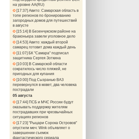
на уровне АА(RU)
17:37
Авито: Самарская область в
топе регионов по бронированию
загородных домов для путешествий
в августе
15:14
В Безенчукском районе на
браконьера завели уголовное дело
14:53
Авито: каждый второй
самарец готовит дома каждый день
11:07
БК "Самара" подписал
защитника Сергея Зоткина
10:03
В Самарской области
сократилось число пляжей, не
пригодных для купания
10:00
Под Сызранью ВАЗ
перевернулся в кювет, два человека
пострадали
05 августа
17:44
ПСБ и МЧС России будут
оказывать поддержку жителям
пострадавших при чрезвычайных
ситуациях регионов
17:23
"Рыцари Сорока Островов"
опустили меч: Wink объявляет о
завершении съемок
фантастического сериала