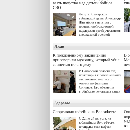
взять шефство над детьми бойцов
уч
СВО
Депутат Самарской
губернской думы Александр
Живайкин выступил с
инициативой системной
поддержки детей участников
специальной военной
операции через спортивные
секции. Он озвучил ее на
Люди
стратегической сессии
"Помощь фронту и семьям
участников СВО", которая
К пожизненному заключению
В 
прошла в Отрадном 7
приговорили мужчину, который убил
Моц
августа.
свидетеля по его делу
дел
В Самарской области суд
приговорил к пожизненному
заключению местного
жителя по фамилии
Смирнов. Его обвиняли
в убийстве человека в связи
с выполнением
им общественного долга.
Здоровье
Спортивная кофейня на ВолгаФесте
Оль
пер
С 22 по 24 августа, на
ме
юбилейном ВолгаФесте,
вз
площадка сети кофеен