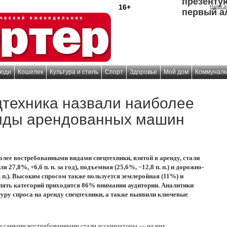
презенту
16+
Написа
первый а
юди
Кошелек
Культура и стиль
Спорт
Здоровье
Мой дом
Коммуналк
цтехника назвали наиболее
иды арендованных машин
олее востребованными видами спецтехники, взятой в аренду, стали
 27,8%, +6,6 п. п. за год), подъемная (25,6%, −12,8 п. п.) и дорожно-
. п.). Высоким спросом также пользуется землеройная (11%) и
 пять категорий приходится 86% внимания аудитории. Аналитики
уру спроса на аренду спецтехники, а также выявили ключевые
и самыми востребованными стали ассенизаторы — на них