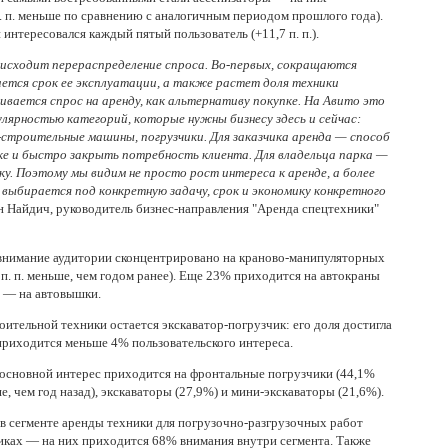
. п. меньше по сравнению с аналогичным периодом прошлого года).
интересовался каждый пятый пользователь (+11,7 п. п.).
оисходит перераспределение спроса.
Во-первых, сокращаются
вается срок ее эксплуатации, а также растет доля техники
ивается спрос на аренду, как альтернативу покупке. На Авито
это
улярностью
категорий, которые нужны бизнесу здесь и сейчас:
строительные машины, погрузчики. Для заказчика аренда — способ
ке и быстро закрыть потребность клиента. Для владельца парка —
ку. Поэтому
мы видим
не просто рост интереса к аренде, а более
 выбирается под конкретную задачу, срок и экономику конкретного
 Найдич, руководитель бизнес-направления "Аренда спецтехники"
внимание аудитории сконцентрировано на краново-манипуляторных
п. п. меньше, чем годом ранее). Еще 23% приходится на автокраны
п.) — на автовышки.
ительной техники остается экскаватор-погрузчик: его доля достигла
ы приходится меньше 4% пользовательского интереса.
 основной интерес приходится на фронтальные погрузчики (44,1%
, чем год назад), экскаваторы (27,9%) и мини-экскаваторы (21,6%).
в сегменте аренды техники для погрузочно-разгрузочных работ
иках — на них приходится 68% внимания внутри сегмента. Также