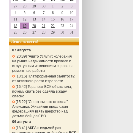
27
28
29
30
1
2
3
4
5
6
7
8
9
10
11
12
13
14
15
16
17
18
19
20
21
22
23
24
25
26
27
28
29
30
31
Лента новостей
07 августа
20:39
"Авито Услуги": колебания
на рынке недвижимости привели к
структурным изменениям спроса на
ремонтные работы
18:16
Платформенная занятость:
от активного роста к зрелости
16:42
Терапевт ВСК объяснила,
почему спать без одеяла в жару
опасно
15:22
"Спорт вместо стресса":
Александр Живайкин предложил
федерациям взять шефство над
детьми бойцов СВО
06 августа
18:41
АКРА в седьмой раз
подтвердило кредитный рейтинг ВСК