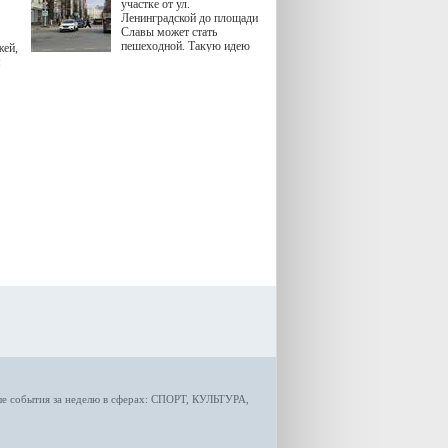
участке от ул.
Ленинградской до площади
Славы может стать
пешеходной. Такую идею
жей,
озвучила министр
я
градостроительной политики
Самарской области
Екатерина Семенова.
ые
события за неделю
в сферах:
СПОРТ
,
КУЛЬТУРА,