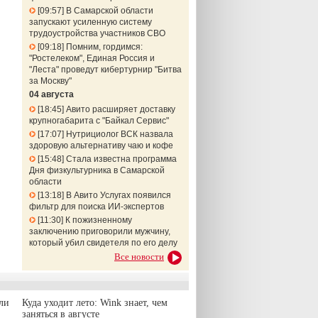
09:57
В Самарской области
запускают усиленную систему
трудоустройства участников СВО
09:18
Помним, гордимся:
"Ростелеком", Единая Россия и
"Леста" проведут кибертурнир "Битва
за Москву"
04 августа
18:45
Авито расширяет доставку
крупногабарита с "Байкал Сервис"
17:07
Нутрициолог ВСК назвала
здоровую альтернативу чаю и кофе
15:48
Стала известна программа
Дня физкультурника в Самарской
области
13:18
В Авито Услугах появился
фильтр для поиска ИИ-экспертов
11:30
К пожизненному
заключению приговорили мужчину,
который убил свидетеля по его делу
Все новости
ли
Куда уходит лето: Wink знает, чем
заняться в августе