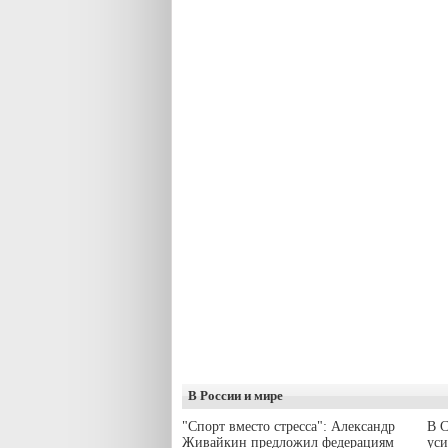
В России и мире
"Спорт вместо стресса": Александр
В С
Живайкин предложил федерациям
уси