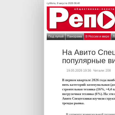
суббота, 8 августа 2026 06:40
Под лупой
Панорама
В России и мире
Л
На Авито Спе
популярные в
19.05.2026 19:36
Читали:
208
В первом квартале 2026 года наиб
пять категорий: коммунальная (доля
строительная техника (16%, +4,4 п
погрузочная техника (6%). На эти
Авито Спецтехники изучили структ
тренды рынка.
В сегменте коммунальной техник