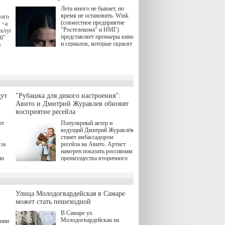
Лета много не бывает, но
время не остановить. Wink
вого
(совместное предприятие
 <a
"Ростелекома" и НМГ)
s/rytsari-
представляет премьеры кино
26"
и сериалов, которые скрасят
и
удлиняющиеся вечера
последнего летнего месяца.
атра
И пусть <a
href="https://wink.ru/series/kholod-
ма"
year-2026"
target="_blank">"Холод"
</a> (18+) останется только
вные
ут
"Рубашка для дикого настроения":
на экране — весь август по
ли
Авито и Дмитрий Журавлев обновят
четвергам продолжат
восприятие ресейла
выходить новые эпизоды
сериала, в котором
юк,
ют
Популярный актер и
беспощадным возмездием в
ьма
ведущий Дмитрий Журавлёв
духе графа Монте-Кристо
станет амбассадором
занимается наша
за
ресейла на Авито. Артист
современница.
намерен показать россиянам
, а
по
преимущества вторичного
ов,
рынка и сделать покупку
тобы
товаров с историей нормой
лия
для современного и умного
й.
тно,
человека.
а"
Улица Молодогвардейская в Самаре
ов
может стать пешеходной
 "И
В Самаре ул.
Молодогвардейская на
ении