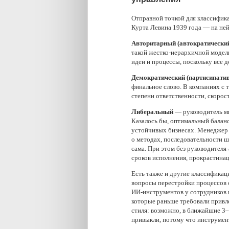
Отправной точкой для классифик
Курта Левина 1939 года — на ней
Авторитарный (автократически
такой жестко-иерархичной модели
идеи и процессы, поскольку все 
Демократический (партисипати
финальное слово. В компаниях с 
степени ответственности, скорост
Либеральный
— руководитель ми
Казалось бы, оптимальный баланс
устойчивых бизнесах. Менеджер 
о методах, последовательности ш
сама. При этом без руководителя
сроков исполнения, прокрастинац
Есть также и другие классификац
вопросы перестройки процессов 
ИИ-инструментов у сотрудников 
которые раньше требовали привл
стиля: возможно, в ближайшие 3–
привыкли, потому что инструмен