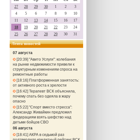
27
28
29
30
1
2
3
4
5
6
7
8
9
10
11
12
13
14
15
16
17
18
19
20
21
22
23
24
25
26
27
28
29
30
31
Лента новостей
07 августа
20:39
"Авито Услуги": колебания
на рынке недвижимости привели к
структурным изменениям спроса на
ремонтные работы
18:16
Платформенная занятость:
от активного роста к зрелости
16:42
Терапевт ВСК объяснила,
почему спать без одеяла в жару
опасно
15:22
"Спорт вместо стресса":
Александр Живайкин предложил
федерациям взять шефство над
детьми бойцов СВО
06 августа
18:41
АКРА в седьмой раз
подтвердило кредитный рейтинг ВСК