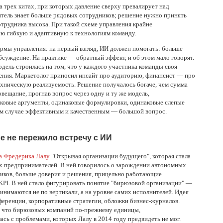
 трех китах, при которых давление сверху превалирует над
тель знает больше рядовых сотрудников; решение нужно принять
трудника высока. При такой схеме управления крайне
ю гибкую и адаптивную к технологиям команду.
рмы управления: на первый взгляд, ИИ должен помогать: больше
суждение. На практике — обратный эффект, и об этом мало говорят.
дель строилась на том, что у каждого участника команды своя
рения. Маркетолог приносил инсайт про аудиторию, финансист — про
ехническую реализуемость. Решение получалось богаче, чем сумма
овещание, прогнав вопрос через одну и ту же модель,
аковые аргументы, одинаковые формулировки, одинаковые слепые
ком случае эффективным и качественным — большой вопрос.
е не пережило встречу с ИИ
а Фредерика Лалу
"Открывая организации будущего", которая стала
х предпринимателей. В ней говорилось о зарождении автономных
ников, больше доверия и решения, прицельно работающие
о KPI. В ней стало фигурировать понятие "бирюзовой организации" —
инимаются не по вертикали, а на уровне самих исполнителей. Идея
ференции, корпоративные стратегии, обложки бизнес-журналов.
ь, что бирюзовых компаний по-прежнему единицы,
ась с проблемами, которых Лалу в 2014 году предвидеть не мог.