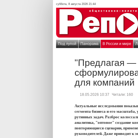
суббота, 8 августа 2026 21:44
Под лупой
Панорама
В России и мире
Л
"Предлагая — 
сформулирова
для компаний
18.05.2026 10:37
Читали:
160
Актуальные исследования показыв
сегмента бизнеса и его масштаба,
рутинных задач. Разброс колосcаль
аналитика, "оптовое" создание ко
повторяющиеся сценарии, применен
руководителей. Даже приводит к 