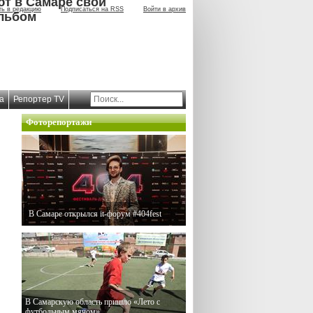
ют в Самаре свой
ть в редакцию
Подписаться на RSS
Войти в архив
льбом
а
Репортер TV
Фоторепортажи
В Самаре открылся it-форум #404fest
В Самарскую область пришло «Лето с
футбольным мячом»