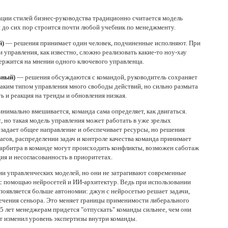
ации стилей бизнес-руководства традиционно считается модель
 до сих пор строится почти любой учебник по менеджменту.
й)
— решения принимает один человек, подчиненные исполняют. При
 управления, как известно, сложно реализовать какие-то ноу-хау
держится на мнении одного ключевого управленца.
вный)
— решения обсуждаются с командой, руководитель сохраняет
таким типом управления много свободы действий, но сильно размыта
ь и реакция на тренды и обновления низкая.
нимально вмешивается, команда сама определяет, как двигаться.
, но такая модель управления может работать в уже зрелых
задает общее направление и обеспечивает ресурсы, но решения
агов, распределении задач и контроле качества команда принимает
-арбитра в команде могут происходить конфликты, возможен саботаж
ия и несогласованность в приоритетах.
ии управленческих моделей, но они не затрагивают современные
с помощью нейросетей и ИИ-архитектур. Ведь при использовании
появляется больше автономии: джун с нейросетью решает задачи,
ечения сеньора. Это меняет границы применимости либерального
5 лет менеджерам придется "отпускать" команды сильнее, чем они
т изменил уровень экспертизы внутри команды.