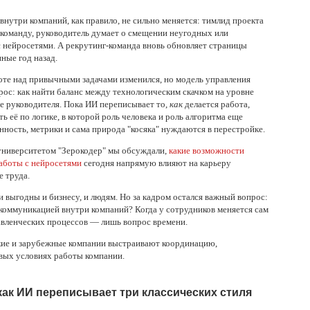
внутри компаний, как правило, не сильно меняется: тимлид проекта
 команду, руководитель думает о смещении неугодных или
 нейросетями. А рекрутинг-команда вновь обновляет страницы
ные год назад.
оте над привычными задачами изменился, но модель управления
рос: как найти баланс между технологическим скачком на уровне
е руководителя. Пока ИИ переписывает то,
как
делается работа,
 её по логике, в которой роль человека и роль алгоритма еще
енность, метрики и сама природа "косяка" нуждаются в перестройке.
университетом "Зерокодер" мы обсуждали,
какие возможности
аботы с нейросетями
сегодня напрямую влияют на карьеру
е труда.
выгодны и бизнесу, и людям. Но за кадром остался важный вопрос:
коммуникацией внутри компаний? Когда у сотрудников меняется сам
авленческих процессов — лишь вопрос времени.
кие и зарубежные компании выстраивают координацию,
вых условиях работы компании.
как ИИ переписывает три классических стиля