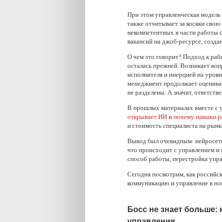
При этом управленческая модель 
также отчитывает за косяки свою
некомпетентных в части работы с
вакансий на джоб-ресурсе, создан
О чем это говорит? Подход к раб
осталась прежней. Возникает воп
исполнителя и инерцией на уровн
менеджмент продолжает оценивать
не разделены. А значит, ответств
В прошлых материалах вместе с 
открывает ИИ
и
почему навыки р
и стоимость специалиста на рынк
Вывод был очевидным: нейросети 
что происходит с управлением и 
способ работы, перестройка упр
Сегодня посмотрим, как российс
коммуникацию и управление в но
Босс не знает больше: 
управления