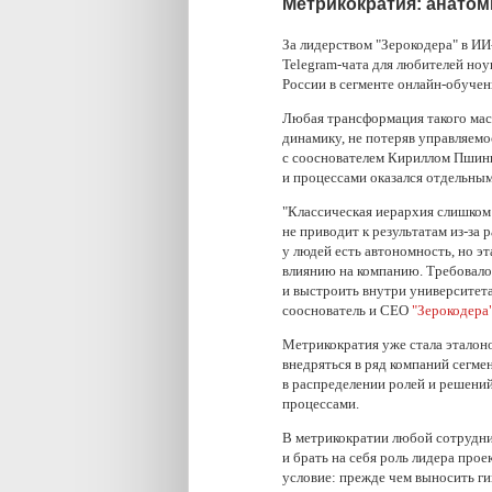
Метрикократия: анатом
За лидерством "Зерокодера" в ИИ
Telegram-чата для любителей ноу
России в сегменте онлайн-обучен
Любая трансформация такого мас
динамику, не потеряв управляемос
с сооснователем Кириллом Пшинн
и процессами оказался отдельны
"Классическая иерархия слишком 
не приводит к результатам из-за 
у людей есть автономность, но э
влиянию на компанию. Требовало
и выстроить внутри университет
сооснователь и CEO
"Зерокодера
Метрикократия уже стала эталоно
внедряться в ряд компаний сегме
в распределении ролей и решени
процессами.
В метрикократии любой сотрудни
и брать на себя роль лидера про
условие: прежде чем выносить ги