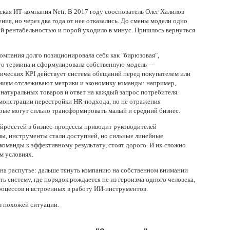
кая ИТ-компания Neti. В 2017 году сооснователь Олег Халилов
ия, но через два года от нее отказались. До смены модели одно
ой рентабельностью и порой уходило в минус. Пришлось вернуться
омпания долго позиционировала себя как "бирюзовая",
того термина и сформулировала собственную модель —
ссических KPI действует система обещаний перед покупателем или
ниям отслеживают метрики и экономику команды: например,
 натуральных товаров и ответ на каждый запрос потребителя.
онстрации перестройки HR-подхода, но не отражения
рые могут сильно трансформировать малый и средний бизнес.
йросетей в бизнес-процессы приводит руководителей
ны, инструменты стали доступней, но сильные линейные
команды к эффективному результату, стоят дорого. И их сложно
м условиях.
 на распутье: дальше тянуть компанию на собственном внимании
ить систему, где порядок рождается не из героизма одного человека,
роцессов и встроенных в работу ИИ-инструментов.
в похожей ситуации.