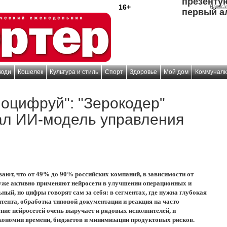
презенту
16+
Написа
первый а
юди
Кошелек
Культура и стиль
Спорт
Здоровье
Мой дом
Коммуналк
оцифруй": "Зерокодер"
л ИИ-модель управления
ают, что от 49% до 90% российских компаний, в зависимости от
 уже активно применяют нейросети в улучшении операционных и
ный, но цифры говорят сам за себя: в сегментах, где нужна глубокая
нтента, обработка типовой документации и реакция на часто
ие нейросетей очень выручает и рядовых исполнителей, и
экономии времени, бюджетов и минимизации продуктовых рисков.