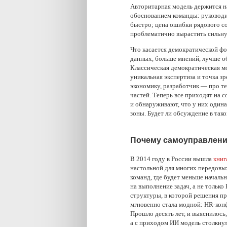
Авторитарная модель держится на
обоснованием команды: руководи
быстро; цена ошибки рядового со
проблематично вырастить сильну
Что касается демократической фо
данных, больше мнений, лучше об
Классическая демократическая мо
уникальная экспертиза и точка з
экономику, разработчик — про т
частей. Теперь все приходят на с
и обнаруживают, что у них один
зоны. Будет ли обсуждение в та
Почему самоуправлени
В 2014 году в России вышла
книг
настольной для многих передовы
команд, где будет меньше началь
на выполнение задач, а не тольк
структуры, в которой решения пр
мгновенно стала модной: HR-кон
Прошло десять лет, и выяснилос
а с приходом ИИ модель столкнул