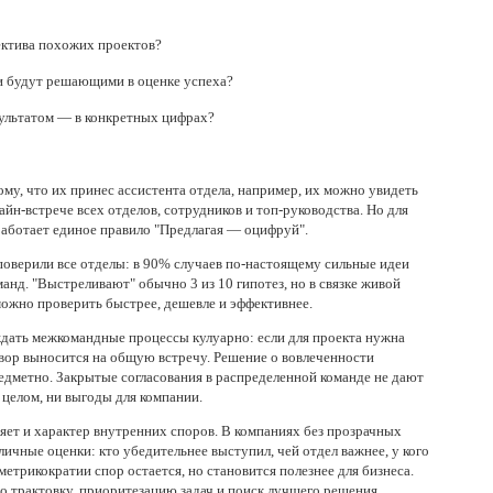
ектива похожих проектов?
ки будут решающими в оценке успеха?
зультатом — в конкретных цифрах?
му, что их принес ассистента отдела, например, их можно увидеть
айн-встрече всех отделов, сотрудников и топ-руководства. Но для
работает единое правило "Предлагая — оцифруй".
поверили все отделы: в 90% случаев по-настоящему сильные идеи
нд. "Выстреливают" обычно 3 из 10 гипотез, но в связке живой
ожно проверить быстрее, дешевле и эффективнее.
ждать межкомандные процессы кулуарно: если для проекта нужна
овор выносится на общую встречу. Решение о вовлеченности
едметно. Закрытые согласования в распределенной команде не дают
целом, ни выгоды для компании.
яет и характер внутренних споров. В компаниях без прозрачных
личные оценки: кто убедительнее выступил, чей отдел важнее, у кого
етрикократии спор остается, но становится полезнее для бизнеса.
ро трактовку, приоритезацию задач и поиск лучшего решения.