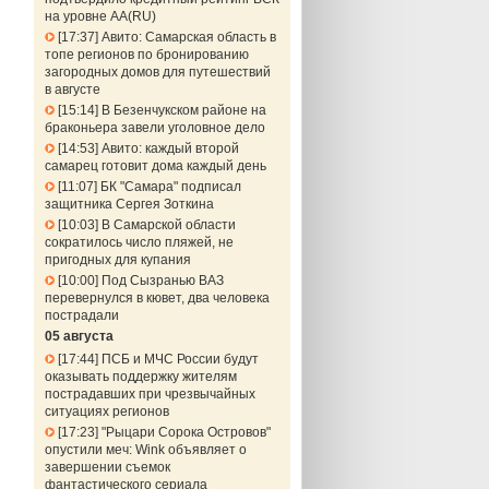
на уровне АА(RU)
17:37
Авито: Самарская область в
топе регионов по бронированию
загородных домов для путешествий
в августе
15:14
В Безенчукском районе на
браконьера завели уголовное дело
14:53
Авито: каждый второй
самарец готовит дома каждый день
11:07
БК "Самара" подписал
защитника Сергея Зоткина
10:03
В Самарской области
сократилось число пляжей, не
пригодных для купания
10:00
Под Сызранью ВАЗ
перевернулся в кювет, два человека
пострадали
05 августа
17:44
ПСБ и МЧС России будут
оказывать поддержку жителям
пострадавших при чрезвычайных
ситуациях регионов
17:23
"Рыцари Сорока Островов"
опустили меч: Wink объявляет о
завершении съемок
фантастического сериала