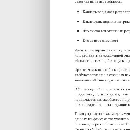
ответить на четыре вопроса:
Какие выводы даёт ретросп
Какие цели, задачи и метри
Что считается отличным ре
Кто за него отвечает?
Идеи не блокируются сверху пото
и представить на ежедневной онл
абсолютно всех идей и запусков 
При этом важно, чтобы в проект 
требуют вовлечения смежных кома
команды и ИИ-инструментов их м
В "Зерокодере" не принято обсу
поддержка других отделов, разг
принимается там же, быстро и пр
полной картины — ни ситуации в 
Такая управленческая модель мен
данных конфликт часто уходит в 
больше доверия собственника. В м
Он не про борьбу за правоту, а п