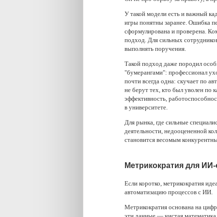
У такой модели есть и важный ка
игры понятны заранее. Ошибка пе
сформулирована и проверена. Ком
подход. Для сильных сотрудников 
выполнять поручения.
Такой подход даже породил особ
"бумерангами": профессионал ух
почти всегда одна: скучает по а
не берут тех, кто был уволен по
эффективность, работоспособнос
в университете.
Для рынка, где сильные специали
деятельности, недооцененной кол
становится весомым конкурентны
Метрикократия для ИИ
Если коротко, метрикократия иде
автоматизацию процессов с ИИ.
Метрикократия основана на цифрах
эти данные — чистая математика