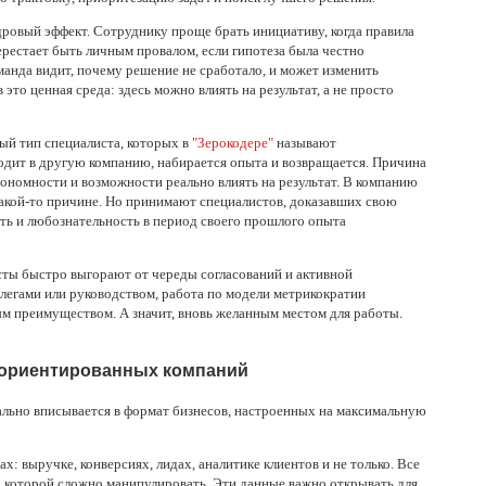
дровый эффект. Сотруднику проще брать инициативу, когда правила
рестает быть личным провалом, если гипотеза была честно
анда видит, почему решение не сработало, и может изменить
это ценная среда: здесь можно влиять на результат, а не просто
ый тип специалиста, которых в
"Зерокодере"
называют
одит в другую компанию, набирается опыта и возвращается. Причина
втономности и возможности реально влиять на результат. В компанию
 какой-то причине. Но принимают специалистов, доказавших свою
ть и любознательность в период своего прошлого опыта
сты быстро выгорают от череды согласований и активной
легами или руководством, работа по модели метрикократии
м преимуществом. А значит, вновь желанным местом для работы.
-ориентированных компаний
ально вписывается в формат бизнесов, настроенных на максимальную
: выручке, конверсиях, лидах, аналитике клиентов и не только. Все
, которой сложно манипулировать. Эти данные важно открывать для