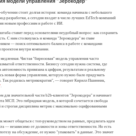
ия модели управления "Зерокодер"
-обучении стоит долгая история: команда начинала с небольшого
код-разработки, а сегодня входит в число лучших EdTech-компаний
ия новым профессиям и работе с ИИ.
штаба ставит перед основателями неудобный вопрос: как сохранить
ть. С ним столкнулась и команда "Зерокодера" во главе
иком — поиск оптимального баланса в работе с командами
м проектом внутри компании.
медленная. Чистая "бирюзовая" модель управления часто
размытой ответственности. Бизнесу сегодня нужна система, где
та автономность привязана к цифрам, результатам и реальному
сь новая форма управления, которую нужно было придумать
а. Так родилась метрикократия", — говорит Кирилл Пшинник,
"
.
м для значительной части b2b-клиентов "Зерокодера" и начинает
нта МСП. Это гибридная модель, в которой сочетается свобода
й и строгая дисциплина метрик с максимально оцифрованными
к может общаться с топ-руководством на равных, предлагать идеи
екта — независимо от должности и зоны ответственности. Но есть
потезу на обсуждение, ее нужно "упаковать" в данные. Это значит