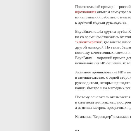
Показательный пример — российс
вдохновился
опытом самоуправлен
из направлений работало с нулев
к прежней модели руководства.
ВкусВилл пошёл другим путём. К
но со временем отказалась от э
"клиентократия"
, где вместо кла
другой командой. По этим обеща
поставку качественных, свежих и
ВкусВилл — хороший пример дем
использования ИИ-решений, кото
Активное проникновение ИИ и не
в замешательство: с одной сторо
руководители, которые приводят 
нанять быстро и на выгодных все
Поэтому основатель оказывается
и силе воли или, наконец, постро
а из ясных метрик, прозрачных п
Компания "Зерокодер" оказалась 