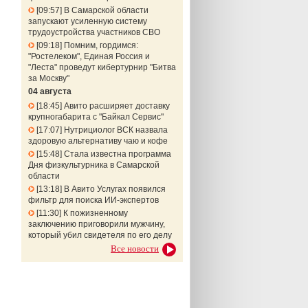
09:57
В Самарской области
запускают усиленную систему
трудоустройства участников СВО
09:18
Помним, гордимся:
"Ростелеком", Единая Россия и
"Леста" проведут кибертурнир "Битва
за Москву"
04 августа
18:45
Авито расширяет доставку
крупногабарита с "Байкал Сервис"
17:07
Нутрициолог ВСК назвала
здоровую альтернативу чаю и кофе
15:48
Стала известна программа
Дня физкультурника в Самарской
области
13:18
В Авито Услугах появился
фильтр для поиска ИИ-экспертов
11:30
К пожизненному
заключению приговорили мужчину,
который убил свидетеля по его делу
Все новости