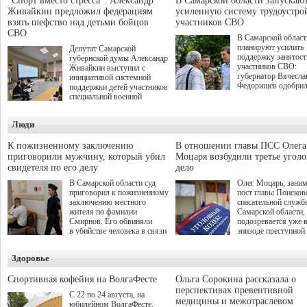
"Спорт вместо стресса": Александр
В Самарской области запускаю
Живайкин предложил федерациям
усиленную систему трудоустро
взять шефство над детьми бойцов
участников СВО
СВО
В Самарской област
планируют усилить
Депутат Самарской
поддержку занятост
губернской думы Александр
участников СВО:
Живайкин выступил с
губернатор Вячесла
инициативой системной
Федорищев одобри
поддержки детей участников
инициативы депутат
специальной военной
Самарской Губернс
операции через спортивные
Думы Александра
секции. Он озвучил ее на
Люди
Живайкина, направ
стратегической сессии
на трудоустройство 
"Помощь фронту и семьям
спокойную адаптац
участников СВО", которая
К пожизненному заключению
В отношении главы ПСС Олега
мирной жизни.
прошла в Отрадном 7
приговорили мужчину, который убил
Моцаря возбудили третье угол
августа.
свидетеля по его делу
дело
В Самарской области суд
Олег Моцарь, зани
приговорил к пожизненному
пост главы Поисков
заключению местного
спасательной служб
жителя по фамилии
Самарской области,
Смирнов. Его обвиняли
подозревается уже 
в убийстве человека в связи
эпизоде преступной
с выполнением
деятельности. Возб
им общественного долга.
третье уголовное де
Здоровье
о превышении полн
а сам он находится
Спортивная кофейня на ВолгаФесте
Ольга Сорокина рассказала о
перспективах превентивной
С 22 по 24 августа, на
медицины и межотраслевом
юбилейном ВолгаФесте,