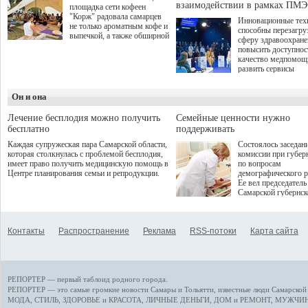
взаимодействии в рамках ПМЭ
площадка сети кофеен
"Корж" радовала самарцев
Инновационные тех
не только ароматным кофе и
способны перезагру
выпечкой, а также обширной
сферу здравоохран
оздоровительной
повысить доступнос
программой. Спортивный
качество медпомощ
дебют пришёлся на начало
развить сервисы
летнего сезона. Команда
превентивной меди
сети кофеен ввела активную
Однако сфера MedT
деятельность в жизни для
Он и она
сталкивается с
гостей и самарцев.
определенными бар
К ним можно отнес
Лечение бесплодия можно получить
Семейные ценности нужно
регуляторные огран
бесплатно
поддерживать
этические вопросы,
Каждая супружеская пара Самарской области,
Состоялось заседан
возникающие при ра
которая столкнулась с проблемой бесплодия,
комиссии при губер
данными пациентов
имеет право получить медицинскую помощь в
по вопросам
более динамичного 
Центре планирования семьи и репродукции.
демографического р
проникновения инн
Ее вел председатель
сегмент необходимо
Самарской губернс
отраслевое взаимод
Виктор Сазонов.
государства, медиц
клиник и страховых
компаний. Об этом
Контакты
Распространение
Реклама
RSS-потоки
Карта сайта
рассказала Ольга С
член Совета директ
Страхового Дома В
ходе сессии "Развит
медицинских техно
РЕПОРТЕР — первый таблоид родного города.
ключ к повышению
качества жизни" в 
РЕПОРТЕР — это
самые громкие новости
Самары и Тольятти,
известные люди
Самарской 
ПМЭФ 2025. В дис
МОДА, СТИЛЬ
,
ЗДОРОВЬЕ и КРАСОТА
,
ЛИЧНЫЕ ДЕНЬГИ
,
ДОМ и РЕМОНТ
,
МУЖЧИН