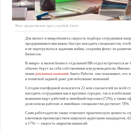
Фото:
предоставлено пресс-службой Авито
Для малого и микробизнеса скорость подбора сотрудников нап
предпринимателям важно быстро находить специалистов, чтоб
и не перегружаться задачами найма, сохраняя фокус на развит
бизнесом.
В микро- и малом бизнесе отдельный HR-отдел встречается не 
обычно берут на себя собственники или руководители. Именн
новая
рекламная кампания
Авито Работы: она показывает, что 
и понятной задачей даже для небольших компаний.
Сегодня платформой пользуются 22 млн соискателей по всей ст
находить сотрудников как в крупных городах, так и в небольш
компании ищут рабочий и линейный персонал (72%), а также о
доля поиска рабочих и линейных специалистов достигает 78%.
Сами работодатели также отмечают практическую ценность се
ключевым преимуществом широкую аудиторию кандидатов, 42
а 17% — скорость закрытия вакансий.