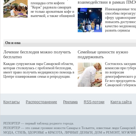
взаимодействии в рамках ПМЭ
площадка сети кофеен
"Корж" радовала самарцев
Инновационные тех
не только ароматным кофе и
способны перезагру
выпечкой, а также обширной
сферу здравоохран
оздоровительной
повысить доступнос
программой. Спортивный
качество медпомощ
дебют пришёлся на начало
развить сервисы
летнего сезона. Команда
превентивной меди
сети кофеен ввела активную
Однако сфера MedT
деятельность в жизни для
Он и она
сталкивается с
гостей и самарцев.
определенными бар
К ним можно отнес
Лечение бесплодия можно получить
Семейные ценности нужно
регуляторные огран
бесплатно
поддерживать
этические вопросы,
Каждая супружеская пара Самарской области,
Состоялось заседан
возникающие при ра
которая столкнулась с проблемой бесплодия,
комиссии при губер
данными пациентов
имеет право получить медицинскую помощь в
по вопросам
более динамичного 
Центре планирования семьи и репродукции.
демографического р
проникновения инн
Ее вел председатель
сегмент необходимо
Самарской губернс
отраслевое взаимод
Виктор Сазонов.
государства, медиц
клиник и страховых
компаний. Об этом
Контакты
Распространение
Реклама
RSS-потоки
Карта сайта
рассказала Ольга С
член Совета директ
Страхового Дома В
ходе сессии "Развит
медицинских техно
РЕПОРТЕР — первый таблоид родного города.
ключ к повышению
качества жизни" в 
РЕПОРТЕР — это
самые громкие новости
Самары и Тольятти,
известные люди
Самарской 
ПМЭФ 2025. В дис
МОДА, СТИЛЬ
,
ЗДОРОВЬЕ и КРАСОТА
,
ЛИЧНЫЕ ДЕНЬГИ
,
ДОМ и РЕМОНТ
,
МУЖЧИН