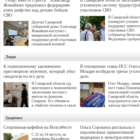
"Спорт вместо стресса": Александр
В Самарской области запускаю
Живайкин предложил федерациям
усиленную систему трудоустро
взять шефство над детьми бойцов
участников СВО
СВО
В Самарской област
планируют усилить
Депутат Самарской
поддержку занятост
губернской думы Александр
участников СВО:
Живайкин выступил с
губернатор Вячесла
инициативой системной
Федорищев одобри
поддержки детей участников
инициативы депутат
специальной военной
Самарской Губернс
операции через спортивные
Думы Александра
секции. Он озвучил ее на
Люди
Живайкина, направ
стратегической сессии
на трудоустройство 
"Помощь фронту и семьям
спокойную адаптац
участников СВО", которая
К пожизненному заключению
В отношении главы ПСС Олега
мирной жизни.
прошла в Отрадном 7
приговорили мужчину, который убил
Моцаря возбудили третье угол
августа.
свидетеля по его делу
дело
В Самарской области суд
Олег Моцарь, зани
приговорил к пожизненному
пост главы Поисков
заключению местного
спасательной служб
жителя по фамилии
Самарской области,
Смирнов. Его обвиняли
подозревается уже 
в убийстве человека в связи
эпизоде преступной
с выполнением
деятельности. Возб
им общественного долга.
третье уголовное де
Здоровье
о превышении полн
а сам он находится
Спортивная кофейня на ВолгаФесте
Ольга Сорокина рассказала о
перспективах превентивной
С 22 по 24 августа, на
медицины и межотраслевом
юбилейном ВолгаФесте,