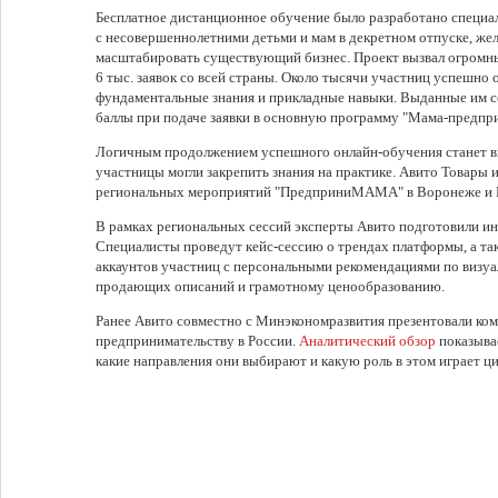
Бесплатное дистанционное обучение было разработано специа
с несовершеннолетними детьми и мам в декретном отпуске, же
масштабировать существующий бизнес. Проект вызвал огромны
6 тыс. заявок со всей страны. Около тысячи участниц успешно
фундаментальные знания и прикладные навыки. Выданные им 
баллы при подаче заявки в основную программу "Мама-предпр
Логичным продолжением успешного онлайн-обучения станет в
участницы могли закрепить знания на практике. Авито Товары 
региональных мероприятий "ПредприниМАМА" в Воронеже и Р
В рамках региональных сессий эксперты Авито подготовили и
Специалисты проведут кейс-сессию о трендах платформы, а та
аккаунтов участниц с персональными рекомендациями по визу
продающих описаний и грамотному ценообразованию.
Ранее Авито совместно с Минэкономразвития презентовали ко
предпринимательству в России.
Аналитический обзор
показывае
какие направления они выбирают и какую роль в этом играет ц