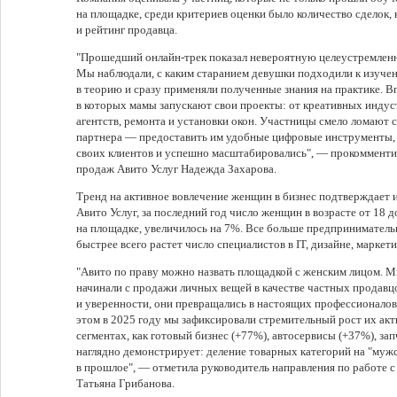
на площадке, среди критериев оценки было количество сделок,
и рейтинг продавца.
"Прошедший онлайн-трек показал невероятную целеустремленн
Мы наблюдали, с каким старанием девушки подходили к изучен
в теорию и сразу применяли полученные знания на практике. В
в которых мамы запускают свои проекты: от креативных индус
агентств, ремонта и установки окон. Участницы смело ломают с
партнера — предоставить им удобные цифровые инструменты, 
своих клиентов и успешно масштабировались", — прокомменти
продаж Авито Услуг Надежда Захарова.
Тренд на активное вовлечение женщин в бизнес подтверждает 
Авито Услуг, за последний год число женщин в возрасте от 18 д
на площадке, увеличилось на 7%. Все больше предпринимател
быстрее всего растет число специалистов в IT, дизайне, маркет
"Авито по праву можно назвать площадкой с женским лицом.
начинали с продажи личных вещей в качестве частных продавц
и уверенности, они превращались в настоящих профессионалов
этом в 2025 году мы зафиксировали стремительный рост их акт
сегментах, как готовый бизнес (+77%), автосервисы (+37%), за
наглядно демонстрирует: деление товарных категорий на "муж
в прошлое", — отметила руководитель направления по работе 
Татьяна Грибанова.