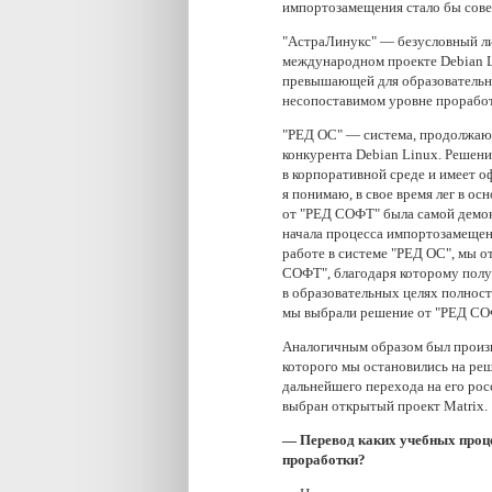
импортозамещения стало бы сов
"АстраЛинукс" — безусловный ли
международном проекте Debian Li
превышающей для образовательны
несопоставимом уровне проработ
"РЕД ОС" — система, продолжающ
конкурента Debian Linux. Решени
в корпоративной среде и имеет 
я понимаю, в свое время лег в о
от "РЕД СОФТ" была самой демок
начала процесса импортозамещен
работе в системе "РЕД ОС", мы 
СОФТ", благодаря которому полу
в образовательных целях полност
мы выбрали решение от "РЕД СОФ
Аналогичным образом был произв
которого мы остановились на реш
дальнейшего перехода на его рос
выбран открытый проект Matrix.
— Перевод каких учебных проц
проработки?