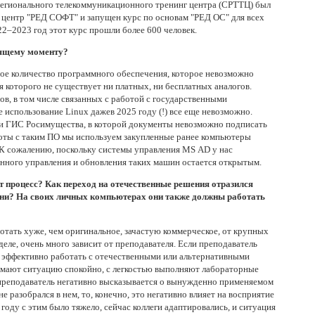
 регионального телекоммуникационного тренинг центра (СРТТЦ) был
центр "РЕД СОФТ" и запущен курс по основам "РЕД ОС" для всех
22–2023 год этот курс прошли более 600 человек.
оящему моменту?
рое количество программного обеспечения, которое невозможно
я которого не существует ни платных, ни бесплатных аналогов.
ов, в том числе связанных с работой с государственными
использование Linux дажев 2025 году (!) все еще невозможно.
ти ГИС Росимущества, в которой документы невозможно подписать
боты с таким ПО мы используем закупленные ранее компьютеры
 сожалению, поскольку системы управления MS AD у нас
анного управления и обновления таких машин остается открытым.
т процесс? Как переход на отечественные решения отразился
зни? На своих личных компьютерах они также должны работать
тать хуже, чем оригинальное, зачастую коммерческое, от крупных
деле, очень много зависит от преподавателя. Если преподаватель
к эффективно работать с отечественными или альтернативными
имают ситуацию спокойно, с легкостью выполняют лабораторные
 преподаватель негативно высказывается о вынужденно применяемом
е разобрался в нем, то, конечно, это негативно влияет на восприятие
оду с этим было тяжело, сейчас коллеги адаптировались, и ситуация