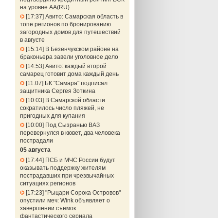
на уровне АА(RU)
17:37
Авито: Самарская область в
топе регионов по бронированию
загородных домов для путешествий
в августе
15:14
В Безенчукском районе на
браконьера завели уголовное дело
14:53
Авито: каждый второй
самарец готовит дома каждый день
11:07
БК "Самара" подписал
защитника Сергея Зоткина
10:03
В Самарской области
сократилось число пляжей, не
пригодных для купания
10:00
Под Сызранью ВАЗ
перевернулся в кювет, два человека
пострадали
05 августа
17:44
ПСБ и МЧС России будут
оказывать поддержку жителям
пострадавших при чрезвычайных
ситуациях регионов
17:23
"Рыцари Сорока Островов"
опустили меч: Wink объявляет о
завершении съемок
фантастического сериала