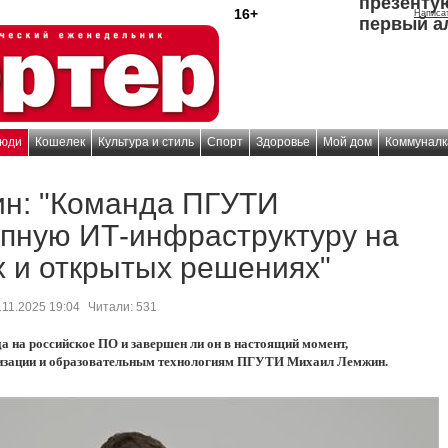
презенту
16+
Написа
первый а
юди
Кошелек
Культура и стиль
Спорт
Здоровье
Мой дом
Коммуналк
н: "Команда ПГУТИ
упную ИТ-инфраструктуру на
 и открытых решениях"
.11.2025 19:04
Читали:
531
да на российское ПО и завершен ли он в настоящий момент,
тизации и образовательным технологиям ПГУТИ Михаил Лемжин.