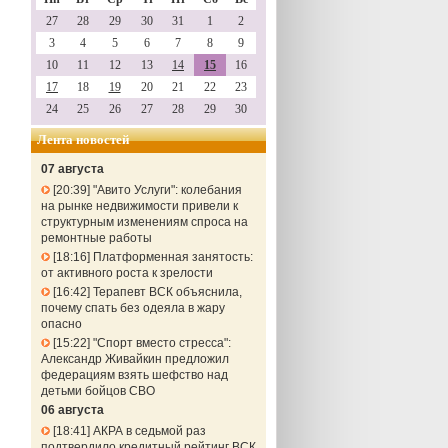
27
28
29
30
31
1
2
3
4
5
6
7
8
9
10
11
12
13
14
15
16
17
18
19
20
21
22
23
24
25
26
27
28
29
30
Лента новостей
07 августа
20:39
"Авито Услуги": колебания
на рынке недвижимости привели к
структурным изменениям спроса на
ремонтные работы
18:16
Платформенная занятость:
от активного роста к зрелости
16:42
Терапевт ВСК объяснила,
почему спать без одеяла в жару
опасно
15:22
"Спорт вместо стресса":
Александр Живайкин предложил
федерациям взять шефство над
детьми бойцов СВО
06 августа
18:41
АКРА в седьмой раз
подтвердило кредитный рейтинг ВСК