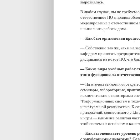
выровнялась.
В любом случае, мы не требуем о
отечественное ПО в полном объе
моделирование в отечественном п
и выполнить работы дома.
— Как был организован процесс
— Собственно так же, как и на з
кафедрам пришлось предваритель
дисциплины на новое ПО, что был
— Какие виды учебных работ ст
этого функционала отечествен
— На отечественном или открыто
семинары, лабораторные, практич
исключительно с некоторыми спе
"Информационных систем и техно
и виртуальной реальностью. К с
приложений, совместимого с Linu
и игры — наименее развитая час
этой системы в основном в качес
— Как вы оцениваете уровень р
с зарубежными аналогами? Сов