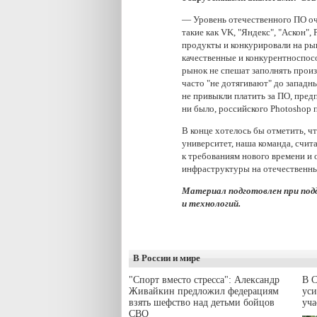
— Уровень отечественного ПО оч
такие как VK, "Яндекс", "Аскон", 
продукты и конкурировали на ры
качественные и конкурентноспос
рынок не спешат заполнять прои
часто "не дотягивают" до западн
не привыкли платить за ПО, пред
ни было, российского Photoshop п
В конце хотелось бы отметить, ч
университет, наша команда, счит
к требованиям нового времени и
инфраструктуры на отечественны
Материал подготовлен при под
и технологий.
В России и мире
"Спорт вместо стресса": Александр
В С
Живайкин предложил федерациям
уси
взять шефство над детьми бойцов
уч
СВО