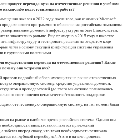
лся процесс перехода вуза на отечественные решения в учебном
го какая-либо подготовительная работа?
ещения начался в 2022 году после того, как компания Microsoft
ла продажи своего программного обеспечения российским компаниям.
с развертыванием доменной инфраструктуры на базе Linux-систем,
тета значительно раньше. Еще примерно в 2015 году в качестве
оить инфраструктуру и тестировать решения на открытом коде
оторые легли в основу текущей конфигурации системы управления
ми и групповыми политиками.
ля осуществления перевода на отечественные решения? Какие
 почему они устроили вуз?
ой провели подробный обзор имеющихся на рынке отечественных
азовую операционную систему, средство управления доменом,
студентов и преподавателей (до этого мы активно пользовались
имального соотношения цена/качество/сложность поддержки.
ющими отечественную операционную систему, на тот момент были
щая на рынке и наиболее зрелая российская система. Однако она
ае необходимости заимствования пакетов приложений
а забегая вперед скажу, что такая необходимость возникала
аться их глубокой пересборкой. А это в начале процесса