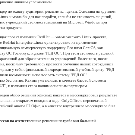
ершенно лишним усложнением.
дер по охвату аудитории, рекламе и… ценам. Основана на крупном
nux и могла бы для нас подойти, если бы не стоимость лицензий,
х учреждений стоимость лицензий на Microsoft Windows при
ки продукта.
ая проект компании RedHat — коммерческого Linux-проекта,
е RedHat Enterprise Linux ориентировано на применение
официальную коммерческую поддержку. Его клон CentOS, как
снову ОС Гослинукс и далее "РЕД ОС". При этом стоимость решений
ратичной для образовательных учреждений. Более того, после
ия, поскольку требовалось провести обучение наших сотрудников
открыли у себя официальный аккредитованный учебный центр "РЕД
чили возможность использовать систему "РЕД ОС"
ью бесплатно. Как вы уже поняли, в качестве базовой системы
Т", и компания стала нашим основным партнером.
еден обзор решений офисных пакетов и мессенджеров, в результате
ениях на открытом исходном коде: OnlyOffice с перспективой
сийский аналог Р7 Офис, а в качестве внутреннего мессенджера был
ессов на отечественные решения потребовал большей