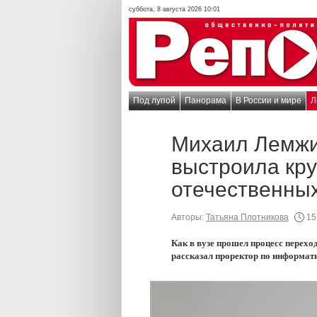
суббота, 8 августа 2026 10:01
Под лупой
Панорама
В России и мире
Л
Михаил Лемжи
выстроила кр
отечественных
Авторы:
Татьяна Плотникова
15
Как в вузе прошел процесс перехо
рассказал проректор по информа