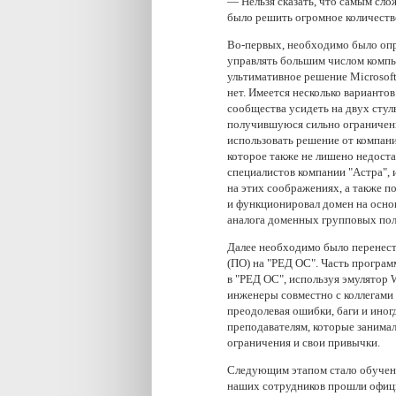
— Нельзя сказать, что самым сл
было решить огромное количеств
Во-первых, необходимо было опр
управлять большим числом компью
ультимативное решение Microsoft 
нет. Имеется несколько варианто
сообщества усидеть на двух сту
получившуюся сильно ограничен
использовать решение от компании
которое также не лишено недостат
специалистов компании "Астра", 
на этих соображениях, а также п
и функционировал домен на основ
аналога доменных групповых поли
Далее необходимо было перенест
(ПО) на "РЕД ОС". Часть програм
в "РЕД ОС", используя эмулятор
инженеры совместно с коллегами
преодолевая ошибки, баги и ино
преподавателям, которые занимал
ограничения и свои привычки.
Следующим этапом стало обучени
наших сотрудников прошли офици