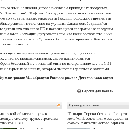
ень разный. Компании (я говорю сейчас о прикладных продуктах),
Р7, "Касперский", "Инфотекс" и т. д., которые активно развивали свои
нке до ухода западных вендоров из России, продолжают предлагать
обные решения, постепенно их улучшая. Однако освободившийся
зводители качественного ПО и появляющиеся программные продукты
ых аналогов. Ситуация усугубляется тем, что наши соотечественники
почитая бесплатные или "условно" бесплатные продукты. Как бы там
ока не появилось.
то процесс импортозамещения далеко не прост, однако наш
аю, с честью прошла испытания, смогла адаптироваться
 обрела бесценный и уникальный опыт по выстраиванию крупной ИТ-
х и открытых решениях, которым мы готовы делиться с коллегами.
держке гранта Минобрнауки России в рамках Десятилетия науки
Версия для печати
Культура и стиль
амарской области запускают
"Рыцари Сорока Островов" опусти
ленную систему трудоустройства
меч: Wink объявляет о завершении
астников СВО
съемок фантастического сериала