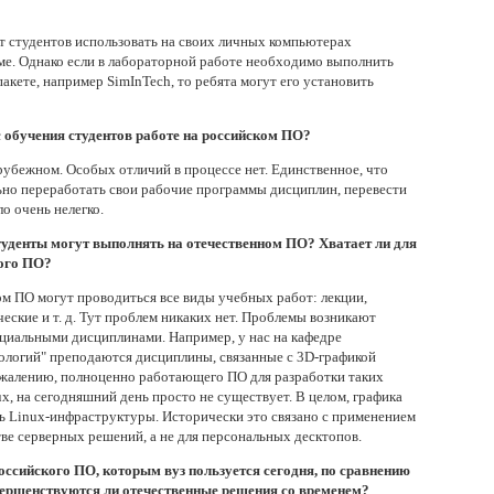
т студентов использовать на своих личных компьютерах
ме. Однако если в лабораторной работе необходимо выполнить
акете, например SimInTech, то ребята могут его установить
 обучения студентов работе на российском ПО?
арубежном. Особых отличий в процессе нет. Единственное, что
но переработать свои рабочие программы дисциплин, перевести
о очень нелегко.
уденты могут выполнять на отечественном ПО? Хватает ли для
ного ПО?
м ПО могут проводиться все виды учебных работ: лекции,
еские и т. д. Тут проблем никаких нет. Проблемы возникают
циальными дисциплинами. Например, у нас на кафедре
логий" преподаются дисциплины, связанные с 3D-графикой
ожалению, полноценно работающего ПО для разработки таких
x, на сегодняшний день просто не существует. В целом, графика
ть Linux-инфраструктуры. Исторически это связано с применением
тве серверных решений, а не для персональных десктопов.
оссийского ПО, которым вуз пользуется сегодня, по сравнению
ершенствуются ли отечественные решения со временем?