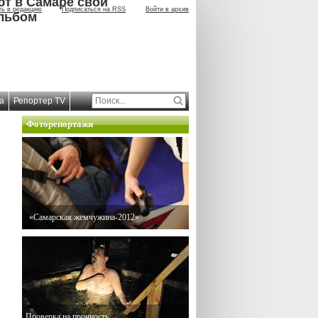
ют в Самаре свой
ть в редакцию
Подписаться на RSS
Войти в архив
льбом
а
Репортер TV
Фоторепортажи
«Самарская жемчужина-2012»
Проверка на прочность