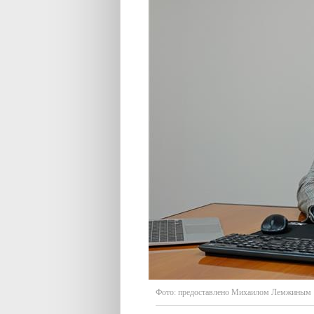
Фото:
предоставлено Михаилом Лемжиным