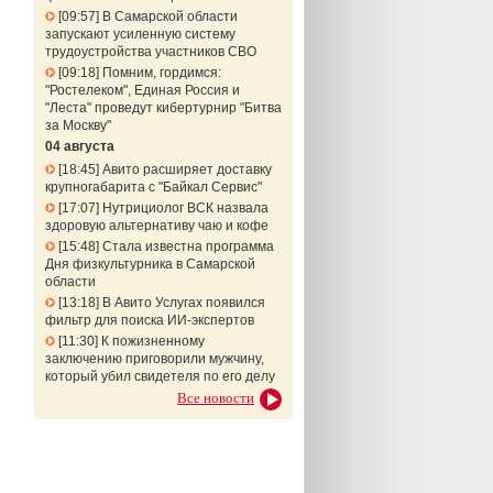
09:57
В Самарской области
запускают усиленную систему
трудоустройства участников СВО
09:18
Помним, гордимся:
"Ростелеком", Единая Россия и
"Леста" проведут кибертурнир "Битва
за Москву"
04 августа
18:45
Авито расширяет доставку
крупногабарита с "Байкал Сервис"
17:07
Нутрициолог ВСК назвала
здоровую альтернативу чаю и кофе
15:48
Стала известна программа
Дня физкультурника в Самарской
области
13:18
В Авито Услугах появился
фильтр для поиска ИИ-экспертов
11:30
К пожизненному
заключению приговорили мужчину,
который убил свидетеля по его делу
Все новости