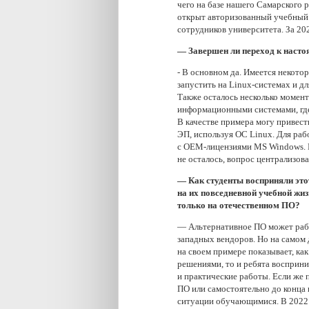
чего на базе нашего Самарского
открыт авторизованный учебный 
сотрудников университета. За 20
— Завершен ли переход к наст
- В основном да. Имеется некото
запустить на Linux-системах и дл
Также осталось несколько момент
информационными системами, где 
В качестве примера могу привес
ЭП, используя ОС Linux. Для ра
с OEM-лицензиями MS Windows. К
не осталось, вопрос централизов
— Как студенты восприняли это
на их повседневной учебной жи
только на отечественном ПО?
— Альтернативное ПО может рабо
западных вендоров. Но на самом 
на своем примере показывает, ка
решениями, то и ребята восприн
и практические работы. Если же
ПО или самостоятельно до конца н
ситуации обучающимися. В 2022 г