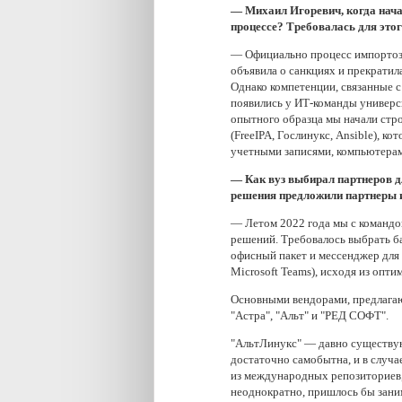
— Михаил Игоревич, когда нача
процессе? Требовалась для это
— Официально процесс импортозам
объявила о санкциях и прекрати
Однако компетенции, связанные 
появились у ИТ-команды универси
опытного образца мы начали стр
(FreeIPA, Гослинукс, Ansible), к
учетными записями, компьютера
— Как вуз выбирал партнеров д
решения предложили партнеры и
— Летом 2022 года мы с команд
решений. Требовалось выбрать б
офисный пакет и мессенджер для 
Microsoft Teams), исходя из опт
Основными вендорами, предлага
"Астра", "Альт" и "РЕД СОФТ".
"АльтЛинукс" — давно существую
достаточно самобытна, и в случ
из международных репозиториев, 
неоднократно, пришлось бы заним