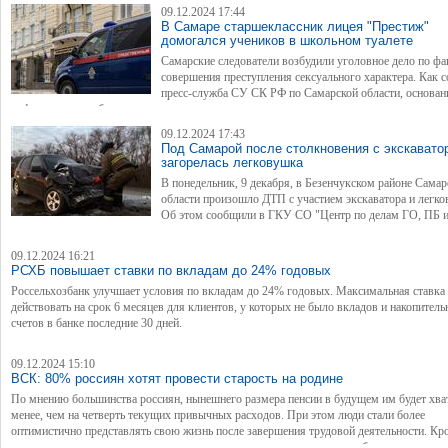
09.12.2024 17:44
В Самаре старшеклассник лицея "Престиж"
домогался учеников в школьном туалете
Самарские следователи возбудили уголовное дело по фа
совершения преступления сексуального характера. Как 
пресс-служба СУ СК РФ по Самарской области, основани
информация, опубликованная в социальных сетях.
09.12.2024 17:43
Под Самарой после столкновения с экскавато
загорелась легковушка
В понедельник, 9 декабря, в Безенчукском районе Самар
области произошло ДТП с участием экскаватора и легко
Об этом сообщили в ГКУ СО "Центр по делам ГО, ПБ и
09.12.2024 16:21
РСХБ повышает ставки по вкладам до 24% годовых
Россельхозбанк улучшает условия по вкладам до 24% годовых. Максимальная ставка 
действовать на срок 6 месяцев для клиентов, у которых не было вкладов и накопител
счетов в банке последние 30 дней.
09.12.2024 15:10
ВСК: 80% россиян хотят провести старость на родине
По мнению большинства россиян, нынешнего размера пенсии в будущем им будет хва
менее, чем на четверть текущих привычных расходов. При этом люди стали более
оптимистично представлять свою жизнь после завершения трудовой деятельности. Кро
с начала года все меньше россиян планируют встретить старость за рубежом, предпоч