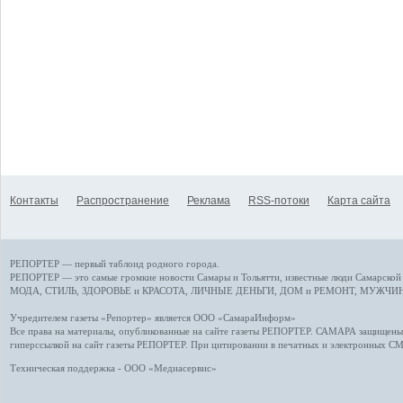
Контакты
Распространение
Реклама
RSS-потоки
Карта сайта
РЕПОРТЕР — первый таблоид родного города.
РЕПОРТЕР — это
самые громкие новости
Самары и Тольятти,
известные люди
Самарской 
МОДА, СТИЛЬ
,
ЗДОРОВЬЕ и КРАСОТА
,
ЛИЧНЫЕ ДЕНЬГИ
,
ДОМ и РЕМОНТ
,
МУЖЧИН
Учредителем газеты «Репортер» является ООО «СамараИнформ»
Все права на материалы, опубликованные на сайте газеты
РЕПОРТЕР
. САМАРА защищены. 
гиперссылкой на сайт газеты РЕПОРТЕР. При цитировании в печатных и электронных С
Техническая поддержка - ООО «Медиасервис»