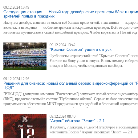
жизнь на родине. Особенно этот тренд характерен для молодежи. Приемлемым разме
09.12.2024 13:49
пенсии россияне считают сумму 110 тыс. рублей. Таковы результаты исследования Ст
Следующая станция — Новый год: декабрьские премьеры Wink.ru дом
Дома ВСК, проведенного по итогам 2024 года.*
зрителей прямо в праздник
Наступил декабрь, а значит, за окном всё больше ярких огней, в магазинах — подаро
ажиотаж, а на экранах — любимые артисты и искрящиеся премьеры. Всё говорит о том
начинается путешествие в самый волшебный праздник. Чтобы ворваться в Новый год
отличном настроении, онлайн-кинотеатр <a href="https://wink.ru/" target="_blank">Win
(совместное предприятие "Ростелекома" и НМГ) включает для зрителей яркие эмоции
09.12.2024 13:42
рассказывает, как их получить. Можно искать клад и найти вдохновение, подготовить
"Крылья Советов" ушли в отпуск
неожиданный подарок и обрести любовь, спасти панду или победить злодеев, смеяться
Футболисты и тренерский штаб "Крыльев Советов" посл
мечтать всей семьей — в декабрьском кинобагаже найдется всё.
Ростове-на-Дону ушли в отпуск. Вновь команда соберет
января в Москве, чтобы отправиться на сборы.
09.12.2024 12:26
Решения для бизнеса: новый облачный сервис видеоконференций от "
ЦОД"
"РТК-ЦОД" (дочерняя компания "Ростелекома") запускает новый сервис видеоконфер
(ВКС), предоставляемый в составе "Публичного облака". Сервис на базе отечественн
программного обеспечения MINT предназначен для удобной и безопасной корпоратив
коммуникации. Он помогает решать широкий спектр бизнес-задач заказчиков, включа
вопросы импортозамещения. Основная цель сервиса — создание единой среды для
09.12.2024 08:40
эффективного взаимодействия внутри компании.
"Акрон" обыграл "Зенит" - 2:1
В субботу, 7 декабря, в Санкт-Петербурге в восемнадца
чемпионата России "Акрон" переиграл "Зенит" — 2:1.